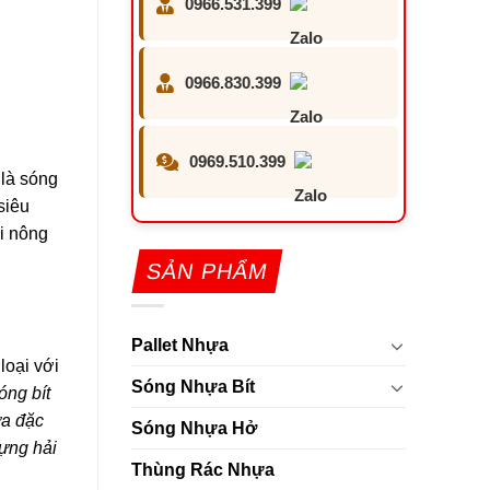
0966.531.399
0966.830.399
0969.510.399
 là sóng
siêu
ại nông
SẢN PHẨM
Pallet Nhựa
loại với
Sóng Nhựa Bít
óng bít
ựa đặc
Sóng Nhựa Hở
ựng hải
Thùng Rác Nhựa