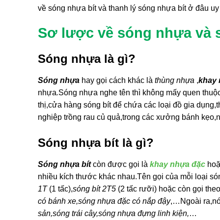
về sóng nhựa bít và thanh lý sóng nhựa bít ở đâu uy 
Sơ lược về sóng nhựa và 
Sóng nhựa là gì?
Sóng nhựa
hay gọi cách khác là
thùng nhựa
,
khay
nhựa
.
Sóng nhựa nghe tên thì không mấy quen thuộc 
thị,cửa hàng sóng bít để chứa các loại đồ gia dụng,
nghiệp trồng rau củ quả,trong các xưởng bánh kẹo
Sóng nhựa bít là gì?
Sóng nhựa bít
còn được gọi là
khay nhựa đặc
ho
nhiều kích thước khác nhau.Tên gọi của mỗi loại s
1T
(1 tấc),
sóng bít 2T5
(2 tấc rưỡi) hoặc còn gọi th
có bánh xe,sóng nhựa đặc có nắp đậy
,…Ngoài ra,nó
sản,sóng trái cây,sóng nhựa đựng linh kiện,
…