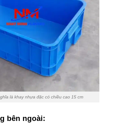
ghĩa là khay nhựa đặc có chiều cao 15 cm
g bên ngoài: