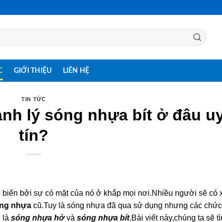
C
GIỚI THIỆU
LIÊN HỆ
TIN TỨC
nh lý sóng nhựa bít ở đâu u
tín?
 biến bởi sự có mặt của nó ở khắp mọi nơi.Nhiều người sẽ có 
ng nhựa
cũ.Tuy là sóng nhựa đã qua sử dụng nhưng các chứ
i là
sóng nhựa hở
và
sóng nhựa bít
.Bài viết này,chúng ta sẽ t