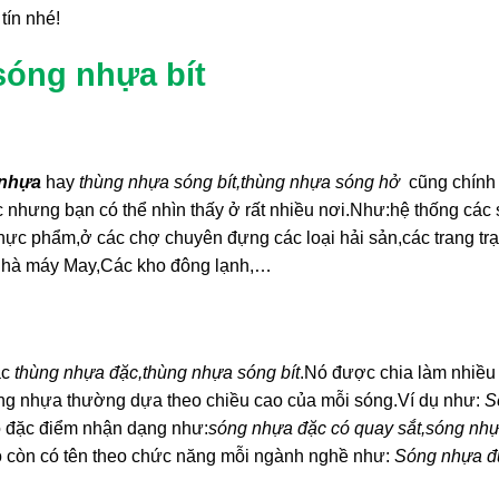
tín nhé!
sóng nhựa bít
 nhựa
hay
thùng nhựa sóng bít,thùng nhựa sóng hở
cũng chính
nhưng bạn có thể nhìn thấy ở rất nhiều nơi.Như:hệ thống các 
thực phẩm,ở các chợ chuyên đựng các loại hải sản,các trang tr
,nhà máy May,Các kho đông lạnh,…
ặc
thùng nhựa đặc,thùng nhựa sóng bít
.Nó được chia làm nhiều 
óng nhựa thường dựa theo chiều cao của mỗi sóng.Ví dụ như:
S
eo đặc điểm nhận dạng như:
sóng nhựa đặc có quay sắt,sóng nh
 còn có tên theo chức năng mỗi ngành nghề như:
Sóng nhựa đ