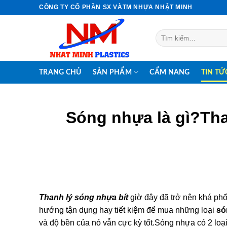
Skip
CÔNG TY CỔ PHẦN SX VÀTM NHỰA NHẬT MINH
to
content
Tìm
kiếm:
TRANG CHỦ
SẢN PHẨM
CẨM NANG
TIN TỨ
Sóng nhựa là gì?Tha
Thanh lý
sóng nhựa bít
giờ đây đã trở nên khá phổ
hướng tận dụng hay tiết kiệm để mua những loại
só
và độ bền của nó vẫn cực kỳ tốt.Sóng nhựa có 2 loạ