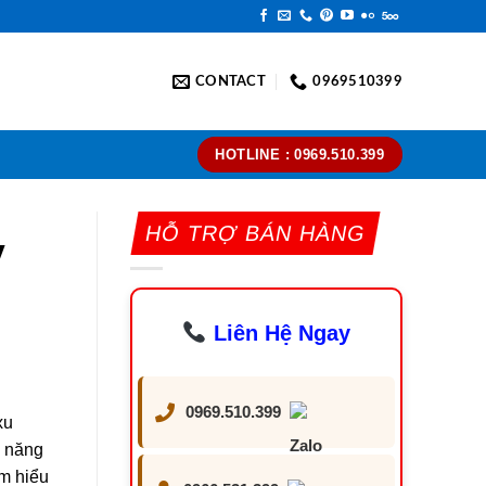
CONTACT
0969510399
HOTLINE : 0969.510.399
HỖ TRỢ BÁN HÀNG
y
Liên Hệ Ngay
0969.510.399
xu
c năng
ìm hiểu