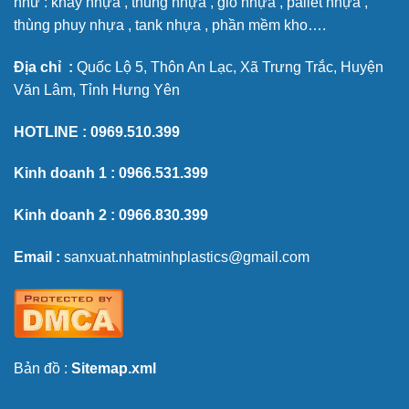
như : khay nhựa , thùng nhựa , giỏ nhựa , pallet nhựa ,
thùng phuy nhựa , tank nhựa , phần mềm kho….
Địa chỉ :
Quốc Lộ 5, Thôn An Lạc, Xã Trưng Trắc, Huyện
Văn Lâm, Tỉnh Hưng Yên
HOTLINE :
0969.510.399
Kinh doanh 1 :
0966.531.399
Kinh doanh 2 :
0966.830.399
Email :
sanxuat.nhatminhplastics@gmail.com
Bản đồ :
Sitemap.xml