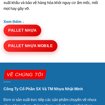
xuất khẩu và bảo vệ hàng hóa khỏi nguy cơ ẩm mốc, mối
mọt hay gãy vỡ.
Xem thêm ↓
PALLET NHỰA
PALLET NHỰA MOBILE
VỀ CHÚNG TÔI
Công Ty Cổ Phần SX Và TM Nhựa Nhật Minh
Đơn vị sản xuất trực tiếp các sản phẩm chuyên về nhựa