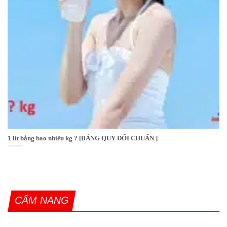
1 lít bằng bao nhiêu kg ? [BẢNG QUY ĐỔI CHUẨN ]
CẨM NANG