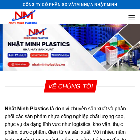
Skip
CÔNG TY CỔ PHẦN SX VÀTM NHỰA NHẬT MINH
to
content
VỀ CHÚNG TÔI
Nhật Minh Plastics
là đơn vị chuyên sản xuất và phân
phối các sản phẩm nhựa công nghiệp chất lượng cao,
phục vụ đa dạng lĩnh vực như logistics, kho vận, thực
phẩm, dược phẩm, điện tử và sản xuất. Với nhiều năm
kinh nghiệm trong ngành, công ty luôn chú trọng đầu tư