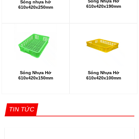
Sóng Nhựa Hở
Sóng nhựa hở
610x420x190mm
610x420x250mm
PALLET NHỰA 2
HƯỚNG NÂNG LÀ GÌ?
ƯU NHƯỢC ĐIỂM VÀ
ỨNG DỤNG
7 Tháng 8, 2026
Sóng Nhựa Hở
Sóng Nhựa Hở
Trong chuỗi cung ứng
610x420x150mm
610x420x100mm
logistics, kho vận và
sản xuất công nghiệp
hiện đại, việc [...]
TIN TỨC
XEM THÊM