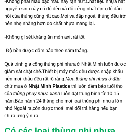
-Không phai màu,bạc màu hay rạn nứt.Chất liệu nhựa hạt
nguyên sinh này có độ dẻo và độ cứng nhất định,độ đàn
hồi của thùng cũng rất cao.Mọi va đập ngoài thùng đều trở
nên nhẹ nhàng hơn do chất nhựa mang lại.
-Không gỉ sét,kháng ăn mòn axit rất tốt.
-Độ bền được đảm bảo theo năm tháng.
Quá trình gia công thùng phi nhựa ở Nhật Minh luôn được
giám sát chặt chẽ.Thiết bị máy móc đều được nhập khẩu
nên mọi khâu đều rất rõ ràng.
Mua thùng phi nhựa ở đâu
chứ mua ở
Nhật Minh Plastics
thì luôn đảm bảo tuổi thọ
của
thùng phuy nhựa xanh
luôn đạt trung bình từ 10-15
năm.Bảo hành 24 tháng cho mọi loại thùng phi nhựa lớn
nhỏ.Ngoài ra,còn được thoải mái đổi trả hàng nếu bạn
chưa ưng ý nữa.
Có các loại thùng phi nhựa