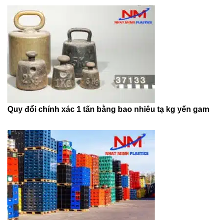
Quy đổi chính xác 1 tấn bằng bao nhiêu tạ kg yến gam