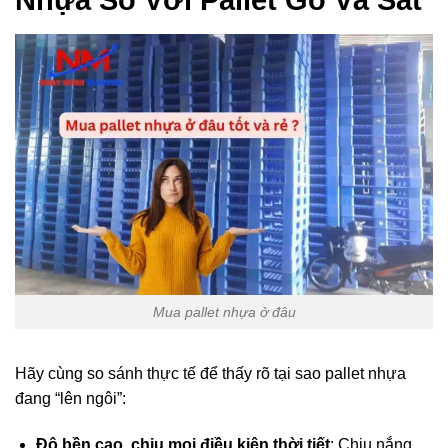
Nhựa So Với Pallet Gỗ Và Sắt
Mua pallet nhựa ở đâu
Hãy cùng so sánh thực tế để thấy rõ tại sao pallet nhựa
đang “lên ngôi”:
Độ bền cao, chịu mọi điều kiện thời tiết
: Chịu nắng