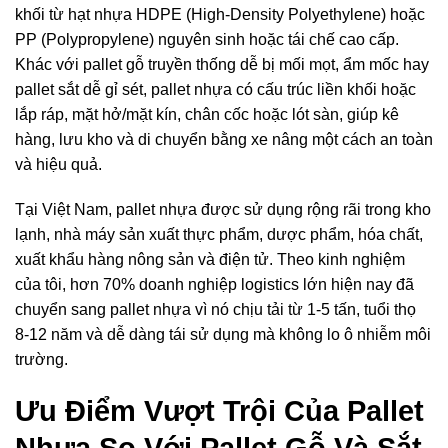
khối từ hạt nhựa HDPE (High-Density Polyethylene) hoặc
PP (Polypropylene) nguyên sinh hoặc tái chế cao cấp.
Khác với pallet gỗ truyền thống dễ bị mối mọt, ẩm mốc hay
pallet sắt dễ gỉ sét, pallet nhựa có cấu trúc liền khối hoặc
lắp ráp, mặt hở/mặt kín, chân cốc hoặc lót sàn, giúp kê
hàng, lưu kho và di chuyển bằng xe nâng một cách an toàn
và hiệu quả.
Tại Việt Nam, pallet nhựa được sử dụng rộng rãi trong kho
lạnh, nhà máy sản xuất thực phẩm, dược phẩm, hóa chất,
xuất khẩu hàng nông sản và điện tử. Theo kinh nghiệm
của tôi, hơn 70% doanh nghiệp logistics lớn hiện nay đã
chuyển sang pallet nhựa vì nó chịu tải từ 1-5 tấn, tuổi thọ
8-12 năm và dễ dàng tái sử dụng mà không lo ô nhiễm môi
trường.
Ưu Điểm Vượt Trội Của Pallet