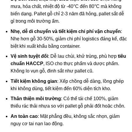
mưa, hóa chất, nhiệt độ từ -40°C đến 80°C mà không
biến dạng. Pallet gỗ chỉ 2-3 năm đã hỏng, pallet sắt dễ
gỉ trong môi trường ẩm.
Nhẹ, dễ di chuyển và tiết kiệm chi phí
vận chuyển
:
Nhẹ hơn gỗ 30-50%, giảm chi phí logistics đáng kể, đặc
biệt khi xuất khẩu bằng container.
Vệ sinh tuyệt đối
: Dễ lau chùi, khử trùng, phù hợp
tiêu
chuẩn HACCP
, ISO cho thực phẩm và dược phẩm.
Không lo vụn gỗ, đinh sắt như pallet cũ.
Tiết kiệm không gian
: Xếp chồng dễ dàng, lồng ghép
khi không dùng, tiết kiệm đến 60% diện tích kho.
Thân thiện môi trường
: Có thể tái chế 100%, giảm
thiểu rác thải nhựa so với pallet gỗ phải đốt hoặc chôn.
An toàn cao
: Mặt phẳng đều, không sắc nhọn, giảm
nguy cơ tai nạn lao động.