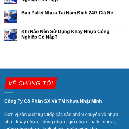
Bán Pallet Nhựa Tại Nam Định 24/7 Giá Rẻ
Khi Nào Nên Sử Dụng Khay Nhựa Công
Nghiệp Có Nắp?
VỀ CHÚNG TÔI
Công Ty Cổ Phần SX Và TM Nhựa Nhật Minh
Đơn vị sản xuất trực tiếp các sản phẩm chuyên về nhựa
như : khay nhựa , thùng nhựa , giỏ nhựa , pallet nhựa ,
thùng phuy nhựa , tank nhựa , phần mềm kho….