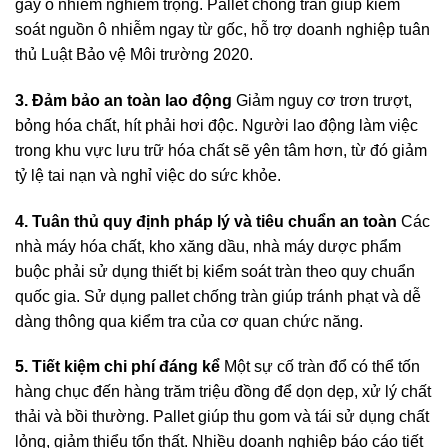
gây ô nhiễm nghiêm trọng. Pallet chống tràn giúp kiểm
soát nguồn ô nhiễm ngay từ gốc, hỗ trợ doanh nghiệp tuân
thủ Luật Bảo vệ Môi trường 2020.
3. Đảm bảo an toàn lao động
Giảm nguy cơ trơn trượt,
bỏng hóa chất, hít phải hơi độc. Người lao động làm việc
trong khu vực lưu trữ hóa chất sẽ yên tâm hơn, từ đó giảm
tỷ lệ tai nạn và nghỉ việc do sức khỏe.
4. Tuân thủ quy định pháp lý và tiêu chuẩn an toàn
Các
nhà máy hóa chất, kho xăng dầu, nhà máy dược phẩm
buộc phải sử dụng thiết bị kiểm soát tràn theo quy chuẩn
quốc gia. Sử dụng pallet chống tràn giúp tránh phạt và dễ
dàng thông qua kiểm tra của cơ quan chức năng.
5. Tiết kiệm chi phí đáng kể
Một sự cố tràn đổ có thể tốn
hàng chục đến hàng trăm triệu đồng để dọn dẹp, xử lý chất
thải và bồi thường. Pallet giúp thu gom và tái sử dụng chất
lỏng, giảm thiểu tổn thất. Nhiều doanh nghiệp báo cáo tiết