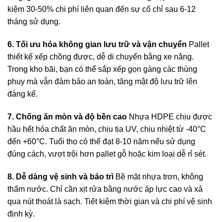
kiệm 30-50% chi phí liên quan đến sự cố chỉ sau 6-12
tháng sử dụng.
6. Tối ưu hóa không gian lưu trữ và vận chuyển
Pallet
thiết kế xếp chồng được, dễ di chuyển bằng xe nâng.
Trong kho bãi, bạn có thể sắp xếp gọn gàng các thùng
phuy mà vẫn đảm bảo an toàn, tăng mật độ lưu trữ lên
đáng kể.
7. Chống ăn mòn và độ bền cao
Nhựa HDPE chịu được
hầu hết hóa chất ăn mòn, chịu tia UV, chịu nhiệt từ -40°C
đến +60°C. Tuổi thọ có thể đạt 8-10 năm nếu sử dụng
đúng cách, vượt trội hơn pallet gỗ hoặc kim loại dễ rỉ sét.
8. Dễ dàng vệ sinh và bảo trì
Bề mặt nhựa trơn, không
thấm nước. Chỉ cần xịt rửa bằng nước áp lực cao và xả
qua nút thoát là sạch. Tiết kiệm thời gian và chi phí vệ sinh
định kỳ.