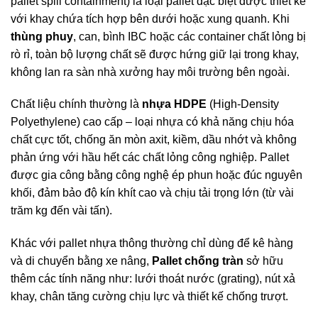
pallet spill containment) là loại pallet đặc biệt được thiết kế
với khay chứa tích hợp bên dưới hoặc xung quanh. Khi
thùng phuy
, can, bình IBC hoặc các container chất lỏng bị
rò rỉ, toàn bộ lượng chất sẽ được hứng giữ lại trong khay,
không lan ra sàn nhà xưởng hay môi trường bên ngoài.
Chất liệu chính thường là
nhựa HDPE
(High-Density
Polyethylene) cao cấp – loại nhựa có khả năng chịu hóa
chất cực tốt, chống ăn mòn axit, kiềm, dầu nhớt và không
phản ứng với hầu hết các chất lỏng công nghiệp. Pallet
được gia công bằng công nghệ ép phun hoặc đúc nguyên
khối, đảm bảo độ kín khít cao và chịu tải trọng lớn (từ vài
trăm kg đến vài tấn).
Khác với pallet nhựa thông thường chỉ dùng để kê hàng
và di chuyển bằng xe nâng,
Pallet chống tràn
sở hữu
thêm các tính năng như: lưới thoát nước (grating), nút xả
khay, chân tăng cường chịu lực và thiết kế chống trượt.