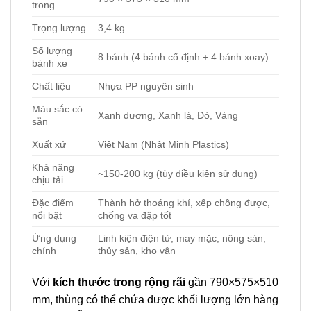
trong
Trọng lượng
3,4 kg
Số lượng
8 bánh (4 bánh cố định + 4 bánh xoay)
bánh xe
Chất liệu
Nhựa PP nguyên sinh
Màu sắc có
Xanh dương, Xanh lá, Đỏ, Vàng
sẵn
Xuất xứ
Việt Nam (Nhật Minh Plastics)
Khả năng
~150-200 kg (tùy điều kiện sử dụng)
chịu tải
Đặc điểm
Thành hở thoáng khí, xếp chồng được,
nổi bật
chống va đập tốt
Ứng dụng
Linh kiện điện tử, may mặc, nông sản,
chính
thủy sản, kho vận
Với
kích thước trong rộng rãi
gần 790×575×510
mm, thùng có thể chứa được khối lượng lớn hàng