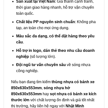
Sản xuất tại Việt Nam
: Giá thành cạnh tranh,
thời gian giao hàng nhanh, hỗ trợ vận chuyển
toàn quốc.
Chất liệu PP nguyên sinh chuẩn
: Không pha
tạp, an toàn cho mọi ứng dụng.
Màu sắc đa dạng, có thể đặt hàng theo yêu
cầu
.
Hỗ trợ in logo, dán thẻ theo nhu cầu doanh
nghiệp
(số lượng lớn).
Đội ngũ tư vấn chuyên sâu
về sóng nhựa
công nghiệp.
Nếu bạn đang tìm kiếm
thùng nhựa có bánh xe
850x630x553mm
,
sóng nhựa hở
850x630x553mm
hay
sọt nhựa có bánh xe kích
thước lớn
với chất lượng ổn định và giá tốt nhất
thị trường, hãy liên hệ ngay với
Nhật Minh