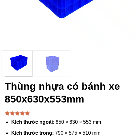
Thùng nhựa có bánh xe
850x630x553mm
5.00
1
trên 5
Kích thước ngoài:
850 × 630 × 553 mm
dựa trên
đánh giá
Kích thước trong:
790 × 575 × 510 mm