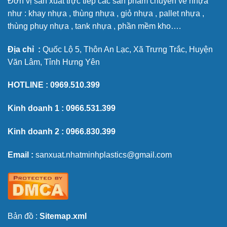
Đơn vị sản xuất trực tiếp các sản phẩm chuyên về nhựa
như : khay nhựa , thùng nhựa , giỏ nhựa , pallet nhựa ,
thùng phuy nhựa , tank nhựa , phần mềm kho….
Địa chỉ :
Quốc Lộ 5, Thôn An Lạc, Xã Trưng Trắc, Huyện
Văn Lâm, Tỉnh Hưng Yên
HOTLINE :
0969.510.399
Kinh doanh 1 :
0966.531.399
Kinh doanh 2 :
0966.830.399
Email :
sanxuat.nhatminhplastics@gmail.com
Bản đồ :
Sitemap.xml