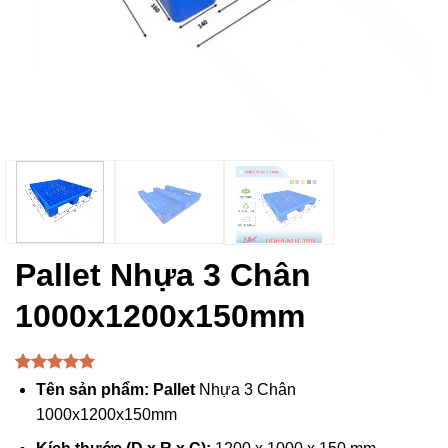
Pallet Nhựa 3 Chân
1000x1200x150mm
5.00
1
trên 5
Tên sản phẩm:
Pallet
Nhựa 3 Chân
dựa trên
1000x1200x150mm
đánh giá