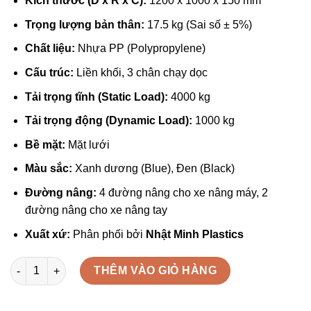
Kích thước (D x R x C):
1200 x 1000 x 150 mm
Trọng lượng bản thân:
17.5 kg (Sai số ± 5%)
Chất liệu:
Nhựa PP (Polypropylene)
Cấu trúc:
Liền khối, 3 chân chạy dọc
Tải trọng tĩnh
(Static Load):
4000 kg
Tải trọng động
(Dynamic Load):
1000 kg
Bề mặt:
Mặt lưới
Màu sắc:
Xanh dương (Blue), Đen (Black)
Đường nâng:
4 đường nâng cho xe nâng máy, 2
đường nâng cho xe nâng tay
Xuất xứ:
Phân phối bởi
Nhật Minh Plastics
Pallet Nhựa 3 Chân 1000x1200x150mm số lượng
THÊM VÀO GIỎ HÀNG