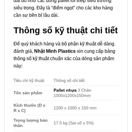
đắt đỏ như các dòng pallet lõi thép siêu trường
siêu trọng. Đây là “điểm ngọt” cho các kho hàng
cần sự bền bỉ lâu dài.
Thông số kỹ thuật chi tiết
Để quý khách hàng và bộ phận kỹ thuật dễ dàng
đánh giá,
Nhật Minh Plastics
xin cung cấp bảng
thông số kỹ thuật chuẩn xác của dòng sản phẩm
này:
Tiêu chí kỹ thuật
Thông số chi tiết
Pallet nhựa
3 Chân
Tên sản phẩm
1000x1200x150mm
Kích thước (D x
1200 x 1000 x 150 mm
R x C)
Trọng lượng bản
17.5 kg (Sai số ± 5%)
thân