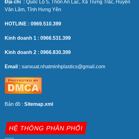
Địa chỉ :
Quốc Lộ 5, Thôn An Lạc, Xã Trưng Trắc, Huyện
Văn Lâm, Tỉnh Hưng Yên
HOTLINE :
0969.510.399
Kinh doanh 1 :
0966.531.399
Kinh doanh 2 :
0966.830.399
Email :
sanxuat.nhatminhplastics@gmail.com
Bản đồ :
Sitemap.xml
HỆ THÔNG PHÂN PHỐI