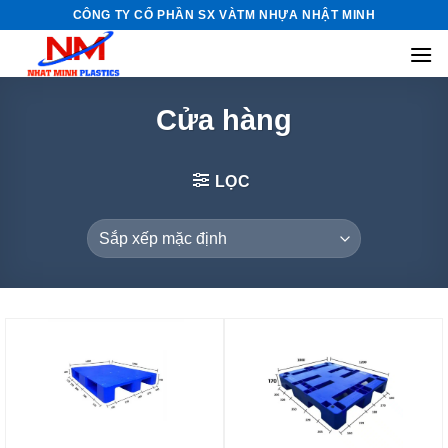
Skip
CÔNG TY CỔ PHẦN SX VÀTM NHỰA NHẬT MINH
to
content
Cửa hàng
LỌC